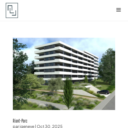
Riant-Parc
par
igeneve
|
Oct 30, 2025