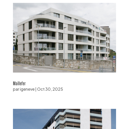
Maillefer
par
igeneve
|
Oct 30, 2025